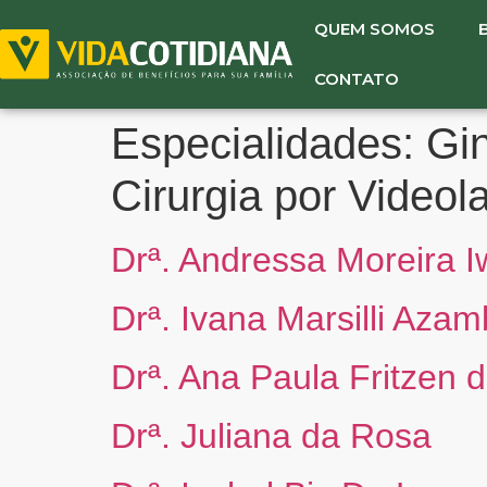
QUEM SOMOS
CONTATO
Especialidades:
Gin
Cirurgia por Videol
Drª. Andressa Moreira 
Drª. Ivana Marsilli Aza
Drª. Ana Paula Fritzen 
Drª. Juliana da Rosa