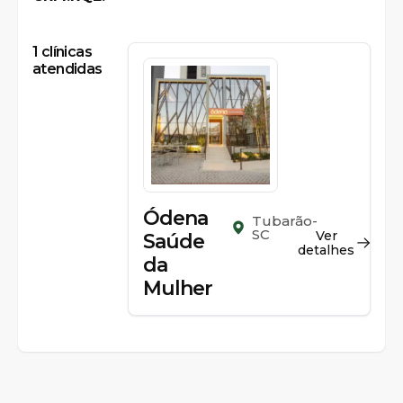
1
clínicas
atendidas
Ódena
Tubarão-
SC
Ver
Saúde
detalhes
da
Mulher