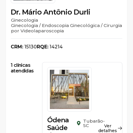
Dr. Mário Antônio Durli
Ginecologia
Ginecologia / Endoscopia Ginecológica / Cirurgia
por Videolaparoscopia
CRM:
15130
RQE:
14214
1
clínicas
atendidas
Ódena
Tubarão-
SC
Ver
Saúde
detalhes