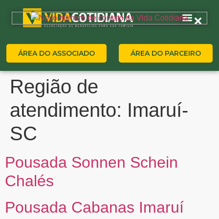
ÁREA DO ASSOCIADO
ÁREA DO PARCEIRO
Região de
atendimento:
Imaruí-
SC
Pousada Sonnen Schein
Chalés
Pousada Cabanas Imaruí