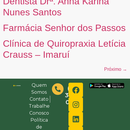
Dentista Drª. Anna Karina
Nunes Santos
Farmácia Senhor dos Passos
Clínica de Quiropraxia Letícia
Crauss – Imaruí
Próximo
→
Quem
(48)
Somos
3632-
Contato
0000
Trabalhe
Conosco
Política
de