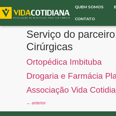
QUEM SOMOS
CONTATO
Serviço do parceiro
Cirúrgicas
Ortopédica Imbituba
Drogaria e Farmácia Pl
Associação Vida Cotidi
←
anterior