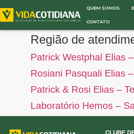
QUEM SOMOS
CONTATO
Região de atendim
Patrick Westphal Elias 
Rosiani Pasquali Elias 
Patrick & Rosi Elias – T
Laboratório Hemos – Sa
CLUBE DE