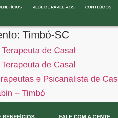
BENEFÍCIOS
REDE DE PARCEIROS
CONTEÚDOS
ento:
Timbó-SC
– Terapeuta de Casal
– Terapeuta de Casal
erapeutas e Psicanalista de Cas
bin – Timbó
 BENEFÍCIOS
FALE COM A GENTE