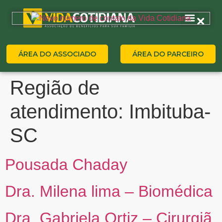
ÁREA DO ASSOCIADO
ÁREA DO PARCEIRO
Região de
atendimento:
Imbituba-
SC
Pousada Chaday
Dra. Milena lima – Biomédica
Dra. Gabriela Ortiz – Cirurgiã