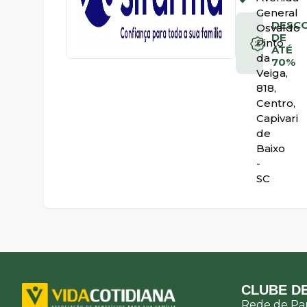
General
DESC
Osvaldo
DE
Pinto
ATÉ
da
70%
Veiga,
818,
Centro,
Capivari
de
Baixo
-
SC
CLUBE DE
Rede de Par