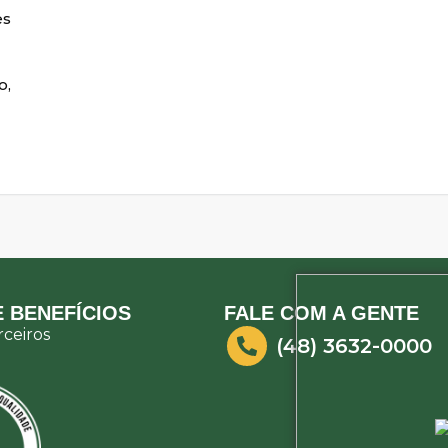
es
o,
 BENEFÍCIOS
FALE COM A GENTE
ceiros
(48) 3632-0000