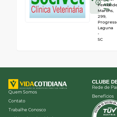
ATÉ
Fernand
7%
Martins,
299,
Progress
Laguna
-
SC
CLUBE DE
Rede de Par
Quem Somos
Benefícios
Contato
Trabalhe Conosco