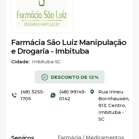
Farmácia São Luiz Manipulação
e Drogaria - Imbituba
Cidade:
Imbituba-SC
DESCONTO DE 12%
(48) 3255-
(48) 99149-
Rua Irineu
1705
0142
Bornhausen,
913, Centro,
Imbituba -
SC
Serviços
Farmácia / Medicamentos