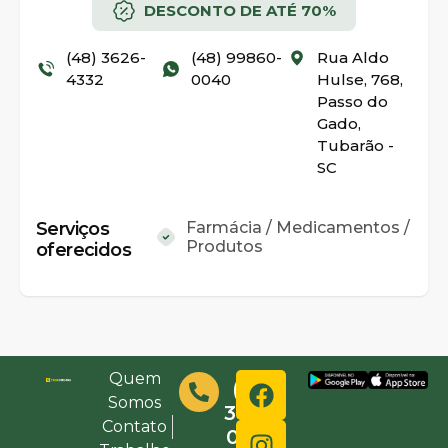
DESCONTO DE ATÉ 70%
(48) 3626-
(48) 99860-
Rua Aldo
4332
0040
Hulse, 768,
Passo do
Gado,
Tubarão -
SC
Serviços
Farmácia / Medicamentos /
Produtos
oferecidos
Quem
(48)
Somos
3632-
Contato
0000