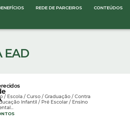
BENEFÍCIOS
REDE DE PARCEIROS
CONTEÚDOS
A EAD
erecidos
de
 / Escola / Curso / Graduação / Contra
A
ducação Infantil / Pré Escolar / Ensino
tal...
ONTOS