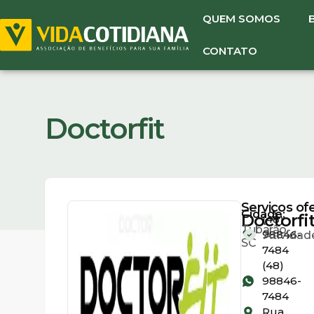
QUEM SOMOS
CONTATO
Doctorfit
Serviços of
Cidade:
Doctorfi
(48)
Tubarão-
98846-
Atividade
SC
7484
(48)
98846-
7484
Rua