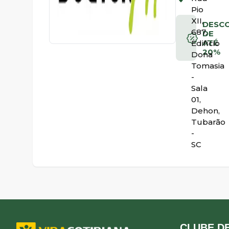
Pio
XII,
DESC
687,
DE
ATÉ
Edifício
20%
Dona
Tomasia
-
Sala
01,
Dehon,
Tubarão
-
SC
CLUBE DE