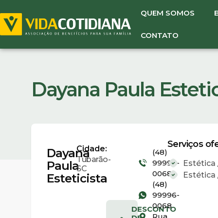
QUEM SOMOS
CONTATO
Dayana Paula Estetic
Serviços of
Cidade:
Dayana
(48)
Tubarão-
99996-
Estética
Paula
SC
0068
Estética
Esteticista
(48)
99996-
0068
DESCONTO
Rua
DE