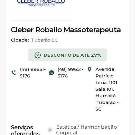
Cleber Roballo Massoterapeuta
Cidade:
Tubarão-SC
DESCONTO DE ATÉ 27%
(48) 99651-
(48) 99651-
Avenida
5176
5176
Patrício
Lima, 1101
Sala 101,
Humaitá,
Tubarão -
SC
Serviços
Estética / Harmonização
Corporal
oferecidos