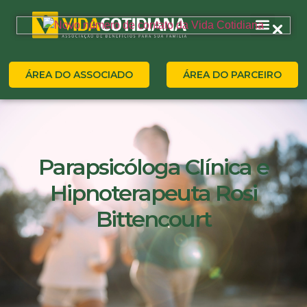
ÁREA DO ASSOCIADO
ÁREA DO PARCEIRO
Parapsicóloga Clínica e
Hipnoterapeuta Rosi
Bittencourt