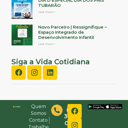
DIA D ESPECIAL DIA DOS PAIS
TUBARÃO
Leia mais »
Novo Parceiro | Ressignifique –
Espaço Integrado de
Desenvolvimento Infantil
Leia mais »
Siga a Vida Cotidiana
Quem
(48)
Somos
3632-
Contato
0000
Trabalhe