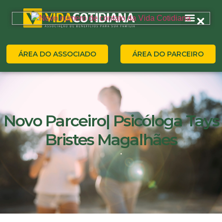
ÁREA DO ASSOCIADO
ÁREA DO PARCEIRO
Novo Parceiro| Psicóloga Tays
Bristes Magalhães