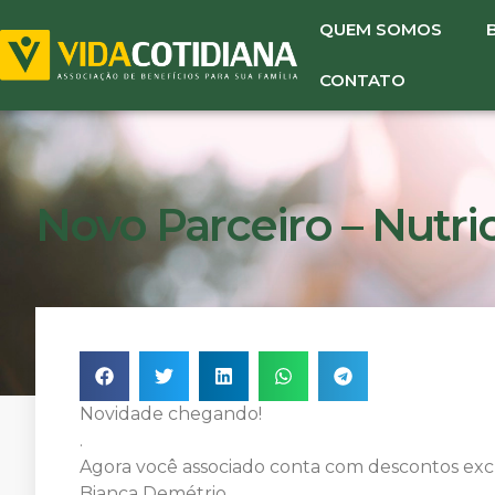
QUEM SOMOS
CONTATO
Novo Parceiro – Nutri
Novidade chegando!
.
Agora você associado conta com descontos excl
Bianca Demétrio.