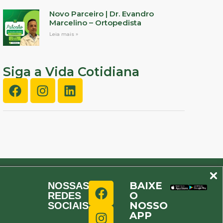
Novo Parceiro | Dr. Evandro
Marcelino – Ortopedista
Leia mais »
Siga a Vida Cotidiana
BAIXE
NOSSAS
O
REDES
NOSSO
SOCIAIS
APP