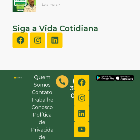
Leia mais »
Siga a Vida Cotidiana
Quem
(48)
Somos
3632-
Contato
0000
Trabalhe
Conosco
Política
de
Privacida
de