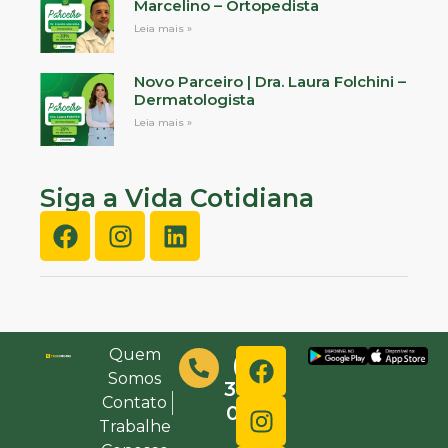
Marcelino – Ortopedista
Leia mais »
Novo Parceiro | Dra. Laura Folchini –
Dermatologista
Leia mais »
Siga a Vida Cotidiana
Quem
(48)
Somos
3632-
Contato
0000
Trabalhe