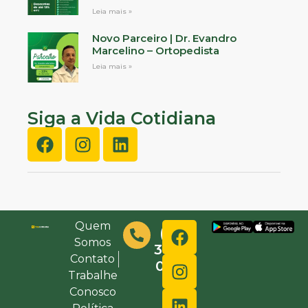
Leia mais »
Novo Parceiro | Dr. Evandro
Marcelino – Ortopedista
Leia mais »
Siga a Vida Cotidiana
Quem
(48)
Somos
3632-
Contato
0000
Trabalhe
Conosco