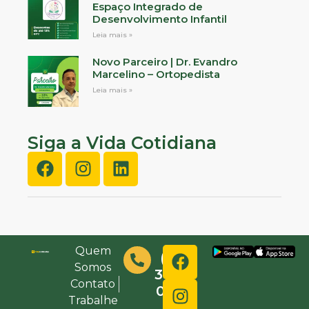
Espaço Integrado de
Desenvolvimento Infantil
Leia mais »
Novo Parceiro | Dr. Evandro
Marcelino – Ortopedista
Leia mais »
Siga a Vida Cotidiana
Quem
(48)
Somos
3632-
Contato
0000
Trabalhe