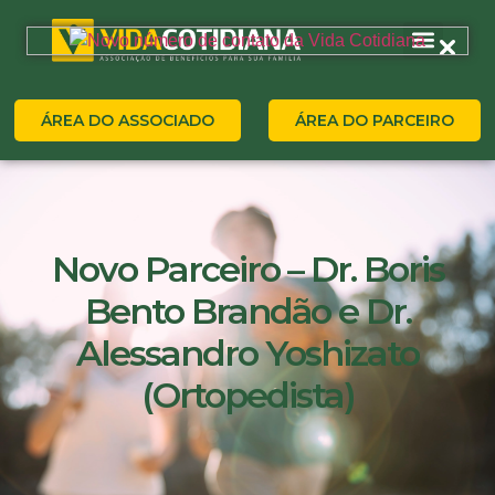
ÁREA DO ASSOCIADO
ÁREA DO PARCEIRO
Novo Parceiro – Dr. Boris
Bento Brandão e Dr.
Alessandro Yoshizato
(Ortopedista)