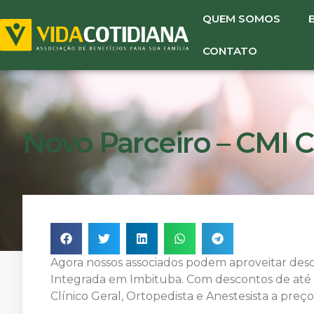
QUEM SOMOS
CONTATO
Novo Parceiro – CMI C
Agora nossos associados podem aproveitar desc
Integrada em Imbituba. Com descontos de até
Clínico Geral, Ortopedista e Anestesista a preço