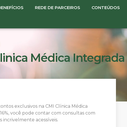
BENEFÍCIOS
REDE DE PARCEIROS
CONTEÚDOS
linica Médica Integrada
ontos exclusivos na CMI Clínica Médica
 16%, você pode contar com consultas com
s incrivelmente acessíveis.