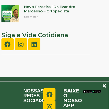
Novo Parceiro | Dr. Evandro
Marcelino – Ortopedista
Leia mais »
Siga a Vida Cotidiana
BAIXE
NOSSAS
O
REDES
NOSSO
SOCIAIS
APP