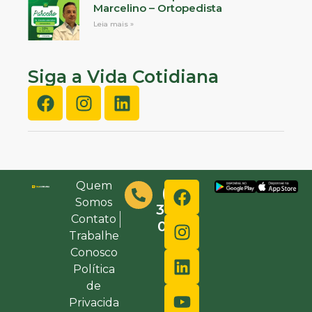
Marcelino – Ortopedista
Leia mais »
Siga a Vida Cotidiana
Quem
(48)
Somos
3632-
Contato
0000
Trabalhe
Conosco
Política
de
Privacida