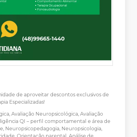
idade de aproveitar descontos exclusivos de
pia Especializadas!
ica, Avaliação Neuropsicológica, Avaliação
ligência QI – perfil comportamental e área de
de, Neuropsicopedagogia, Neuropsicologia,
icidade, Orientação parental, Análise de