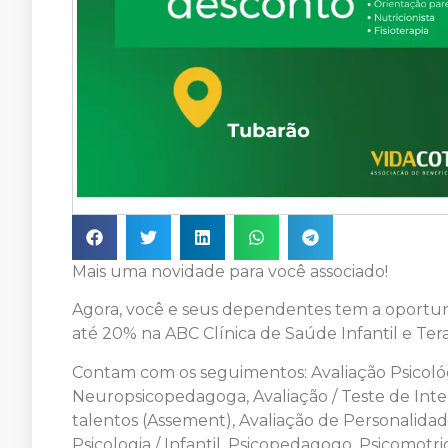
Mais uma novidade para você associado!
Agora, você e seus dependentes tem a oportun
até 20% na ABC Clínica de Saúde Infantil e Tera
Contam com os seguimentos: Avaliação Psicológ
Neuropsicopedagoga, Avaliação / Teste de Inte
talentos (Assement), Avaliação de Personalida
Psicologia / Infantil, Psicopedagogo, Psicomotr