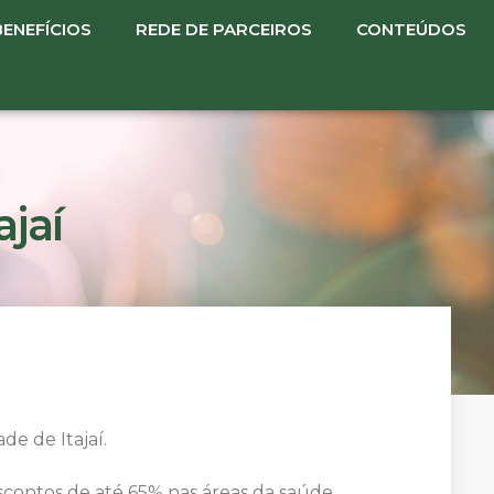
BENEFÍCIOS
REDE DE PARCEIROS
CONTEÚDOS
jaí
e de Itajaí.
contos de até 65% nas áreas da saúde,