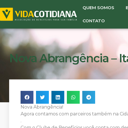
QUEM SOMOS
CONTATO
Nova Abrangência – Ita
Nova Abrangência!
Agora contamos com parceiros também na Cidad
.
Com o Clube de Benefícios você conta com des