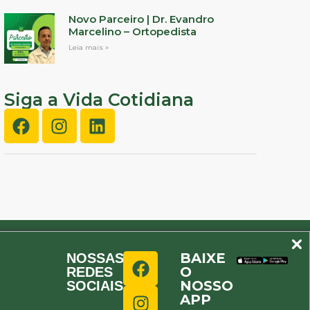
Novo Parceiro | Dr. Evandro
Marcelino – Ortopedista
Leia mais »
Siga a Vida Cotidiana
BAIXE
NOSSAS
O
REDES
NOSSO
SOCIAIS
APP