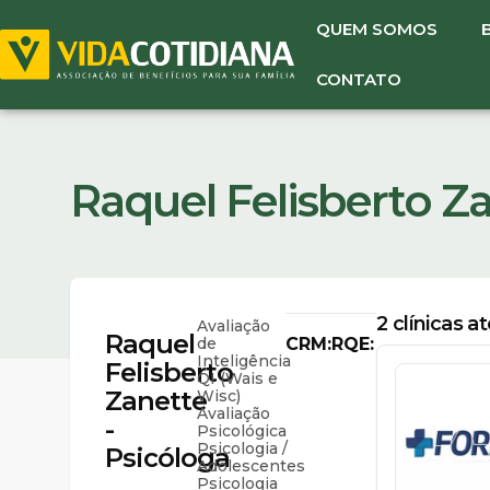
QUEM SOMOS
CONTATO
Raquel Felisberto Za
2
clínicas a
Avaliação
Raquel
de
CRM:
RQE:
Inteligência
Felisberto
QI (Wais e
Zanette
Wisc)
Avaliação
-
Psicológica
Psicologia /
Psicóloga
Adolescentes
Psicologia