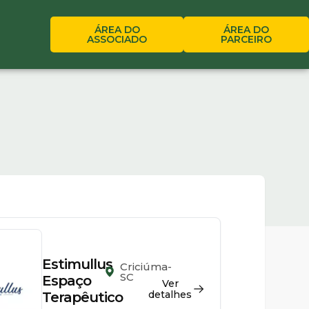
ÁREA DO
ÁREA DO
ASSOCIADO
PARCEIRO
Estimullus
Criciúma-
SC
Espaço
Ver
detalhes
Terapêutico