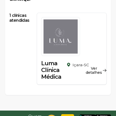
1
clínicas
atendidas
Luma
Içara-SC
Ver
Clínica
detalhes
Médica