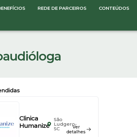
BENEFÍCIOS
REDE DE PARCEIROS
CONTEÚDOS
noaudióloga
tendidas
Clinica
São
Ludgero-
Humanize
Ver
SC
detalhes