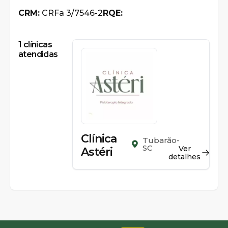
CRM:
CRFa 3/7546-2
RQE:
1
clínicas
atendidas
Clínica
Tubarão-
SC
Ver
Astéri
detalhes