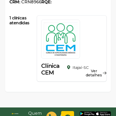
CRM:
CRN8966
RQE:
1
clínicas
atendidas
Clínica
Itajaí-SC
Ver
CEM
detalhes
Quem