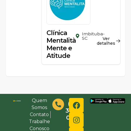
Clínica
Imbituba-
SC
Ver
Mentalità
detalhes
Mente e
Atitude
Quem
(48)
Somos
3632-
Contato
0000
Trabalhe
Conosco