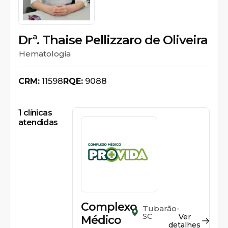
Drª. Thaise Pellizzaro de Oliveira
Hematologia
CRM:
11598
RQE:
9088
1
clínicas
atendidas
Complexo
Tubarão-
SC
Ver
Médico
detalhes