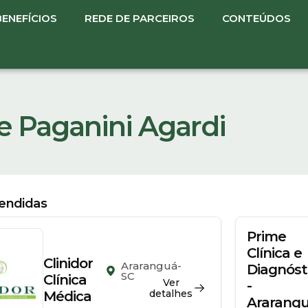
BENEFÍCIOS
REDE DE PARCEIROS
CONTEÚDOS
re Paganini Agardi
tendidas
Prime
Clínica e
Clinidor
Araranguá-
Diagnóst
SC
Clínica
Ver
-
detalhes
Médica
Ararang