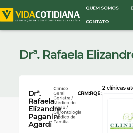
QUEM SOMOS
CONTATO
Drª. Rafaela Elizand
2
clínicas a
Clínico
Drª.
Geral
CRM:
RQE:
Geriatra /
Rafaela
Médico do
Elizandre
Idoso /
Gerontologia
Paganini
Médico da
Família
Agardi