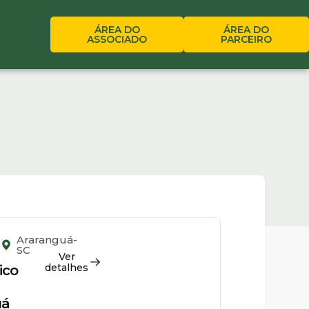
ÁREA DO
ÁREA DO
ASSOCIADO
PARCEIRO
Araranguá-
SC
Ver
detalhes
ico
uá