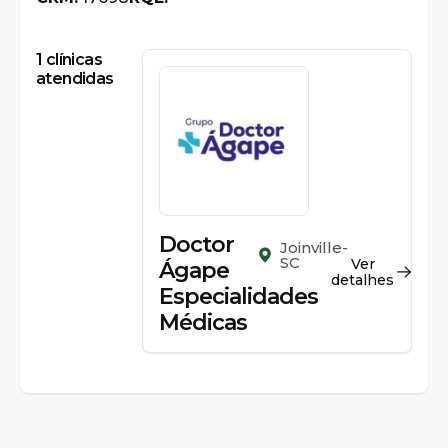
1
clínicas
atendidas
Doctor
Joinville-
SC
Ver
Ágape
detalhes
Especialidades
Médicas