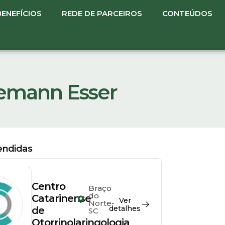
BENEFÍCIOS
REDE DE PARCEIROS
CONTEÚDOS
demann Esser
tendidas
Centro
Braço
nn
do
Catarinense
Ver
Norte-
detalhes
de
SC
Otorrinolaringologia