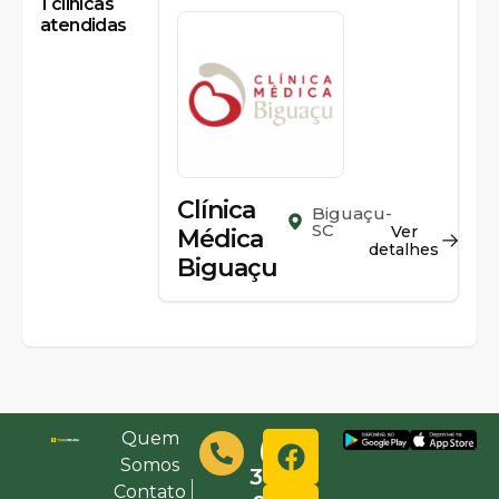
1
clínicas
atendidas
Clínica
Biguaçu-
SC
Ver
Médica
detalhes
Biguaçu
Quem
(48)
Somos
3632-
Contato