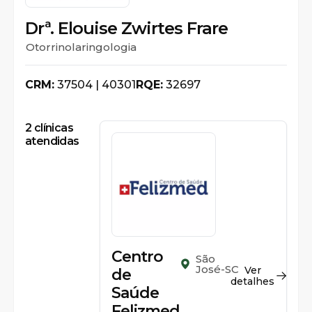
Drª. Elouise Zwirtes Frare
Otorrinolaringologia
CRM:
37504 | 40301
RQE:
32697
2
clínicas
atendidas
Centro
São
José-SC
Ver
de
detalhes
Saúde
Felizmed