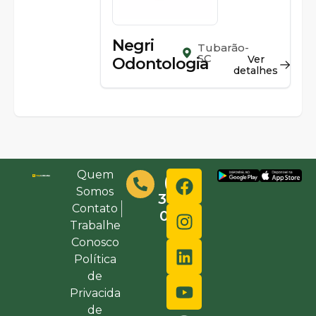
Negri
Tubarão-
SC
Ver
Odontologia
detalhes
Quem
(48)
Somos
3632-
Contato
0000
Trabalhe
Conosco
Política
de
Privacida
de