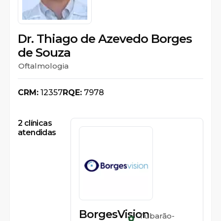
Dr. Thiago de Azevedo Borges
de Souza
Oftalmologia
CRM:
12357
RQE:
7978
2
clínicas
atendidas
BorgesVision
Tubarão-