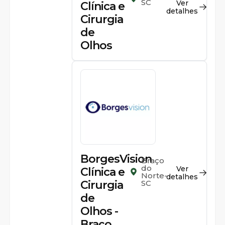
SC
Ver
Clínica e
detalhes
Cirurgia
de
Olhos
BorgesVision
Braço
do
Ver
Clínica e
Norte-
detalhes
Cirurgia
SC
de
Olhos -
Braço