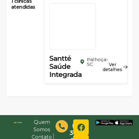
1
clínicas
atendidas
Santté
Palhoça-
SC
Ver
Saúde
detalhes
Integrada
Quem
(48)
Somos
3632-
Contato