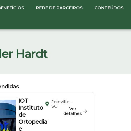
BENEFÍCIOS
REDE DE PARCEIROS
CONTEÚDOS
ler Hardt
tendidas
IOT
Joinville-
er
SC
Instituto
Ver
detalhes
de
Ortopedia
e