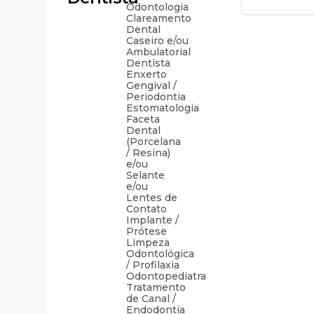
Odontologia
Clareamento
Dental
Caseiro e/ou
Ambulatorial
Dentista
Enxerto
Gengival /
Periodontia
Estomatologia
Faceta
Dental
(Porcelana
/ Resina)
e/ou
Selante
e/ou
Lentes de
Contato
Implante /
Prótese
Limpeza
Odontológica
/ Profilaxia
Odontopediatra
Tratamento
de Canal /
Endodontia