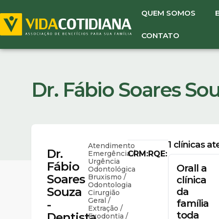
QUEM SOMOS
CONTATO
Dr. Fábio Soares Sou
1
clínicas a
Atendimento
Dr.
Emergência /
CRM:
RQE:
Urgência
Fábio
Orall a
Odontológica
Soares
Bruxismo /
clínica
Odontologia
Souza
da
Cirurgião
Geral /
-
família
Extração /
toda
Dentista
Exodontia /