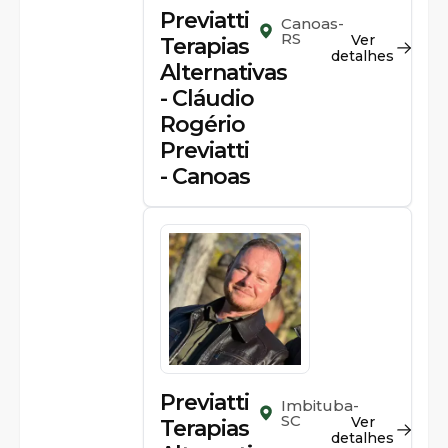
Previatti
Canoas-
RS
Ver
Terapias
detalhes
Alternativas
- Cláudio
Rogério
Previatti
- Canoas
Previatti
Imbituba-
SC
Ver
Terapias
detalhes