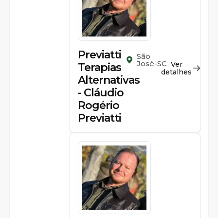
Previatti
São
José-SC
Ver
Terapias
detalhes
Alternativas
- Cláudio
Rogério
Previatti