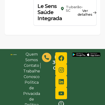
Le Sens
Tubarão-
SC
Ver
Saúde
detalhes
Integrada
Quem
(48)
Somos
3632-
Contato
0000
Trabalhe
Conosco
Política
de
Privacida
de
Política