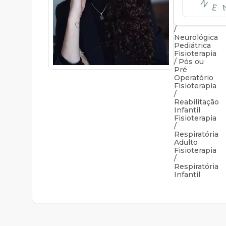
Neurológica
Adulto
Fisioterapia
/
Neurológica
Pediátrica
Fisioterapia
/ Pós ou
Pré
Operatório
Fisioterapia
/
Reabilitação
Infantil
Fisioterapia
/
Respiratória
Adulto
Fisioterapia
/
Respiratória
Infantil