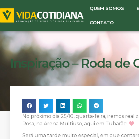
QUEM SOMOS
CONTATO
Inspiração – Roda de 
No próximo dia 25/10, quarta-feira, iremos re
Rosa, na Arena Multiuso, aqui em Tubarão!
Será uma tarde muito especial, em que contare