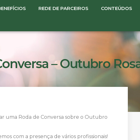
BENEFÍCIOS
REDE DE PARCEIROS
CONTEÚDOS
Conversa – Outubro Ros
alizar uma Roda de Conversa sobre o Outubro
mos com a presença de vários profissionais!