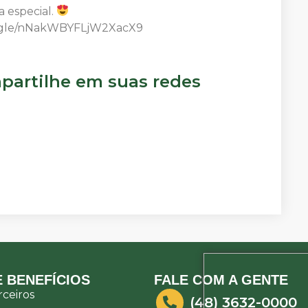
a especial.
rms.gle/nNakWBYFLjW2XacX9
artilhe em suas redes
 BENEFÍCIOS
FALE COM A GENTE
ceiros
(48) 3632-0000