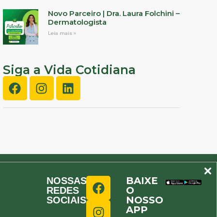
Novo Parceiro | Dra. Laura Folchini –
Dermatologista
Leia mais »
Siga a Vida Cotidiana
BAIXE
NOSSAS
O
REDES
NOSSO
SOCIAIS
APP