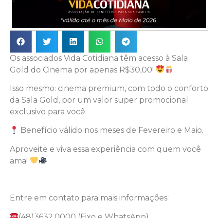
Os associados Vida Cotidiana têm acesso à Sala
Gold do Cinema por apenas R$30,00!
Isso mesmo: cinema premium, com todo o conforto
da Sala Gold, por um valor super promocional
exclusivo para você.
Benefício válido nos meses de Fevereiro e Maio.
Aproveite e viva essa experiência com quem você
ama!
Entre em contato para mais informações:
(48)3632.0000 (Fixo e WhatsApp)